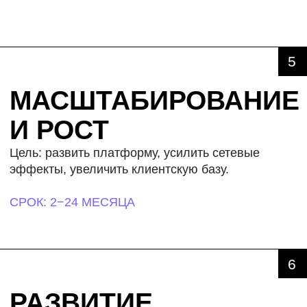
ОТЗЫВЫ
Что говорят клиенты о совместной работе,
стратегических сессиях и практиках
Rocketmind.
X5 GROUP
АКАДЕМ
ОЛЬГА
ЕЛЕНА У.
ДИРЕКТОР ДЕПАРТАМЕНТА
РУКОВОДИТЕЛ
МЕЖДУНАРОДНОГО ПРАВА
ОБРАЗОВАТЕЛ
И СОПРОВОЖДЕНИЯ
НАПРАВЛЕНИЯ
ПРОЕКТОВ
В ЭНЕРГЕТИЧ