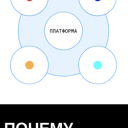
ГИБКОСТЬ
И ИННОВАЦИИ
Платформы легко адаптируются к изменяющимся
потребностям рынка и позволяют быстро внедрять
новые продукты и услуги.
РОСТ В УСЛОВИЯХ
НЕОПРЕДЕЛЁННОСТИ
Платформенные бизнесы устойчивее
к рыночной турбулентности и изменениям. Они
распределяют риски и быстрее адаптируются
к новым условиям.
ВЫСОКИЙ CLV