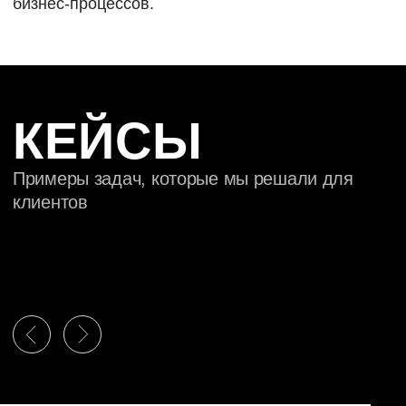
О КОМПАНИИ
О КОМПАНИИ
СКАЧАТЬ ПРЕЗЕНТАЦИЮ
ПОЛИТИКА
КОНФИДЕНЦИАЛЬНОСТИ
СВЯЗАТЬСЯ
© Все права защищены. Правообладателем товарного знака
Rocketmind является ООО «ДИДЖИТАЛ ПАРК КЭПИТАЛ
ГРУПП» ОГРН 5117746066158, свидетельство №557425