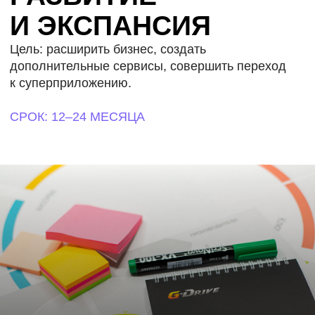
Благодарим команду за проведение
Перед нами стоял
стратегической сессии юридического блока
продуктовый порт
в апреле 2025 года.
по каждому из к
деятельности ком
Отдельное спасибо Алексею лично
за технологичный подход, высокий уровень
Применение подх
организации и личную вовлечённость на всех
получить более 2
этапах подготовки и проведения мероприятия.
тестирования, за
Очень понравилось, как вы помогли выстроить
мышление, но при
цели сессии и маршрут работы команд через
мыслить очень си
канвасы, а также тщательная предварительная
и объективно под
проработка и инструментарий.
идей.
Сессия прошла на драйве, в современной
Формат такой раб
и лёгкой манере. Мы особенно ценим вашу
максимальный эф
гибкость, командную работу
и синергии в раб
и клиентоориентированность — умение
мотивации и даль
слышать запросы, предлагать идеи
идеи в жизнь, чт
и направлять процесс так, чтобы решить
перед компанией 
задачи клиента.