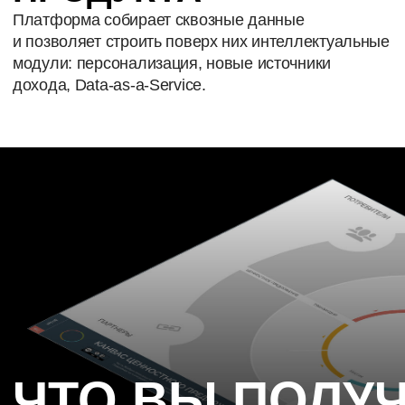
ЭТАПЫ
И ПРОЦЕСС
РАБОТЫ
Процесс поиска и запуска платформы выстроен
поэтапно. Каждый шаг приближает
вас к жизнеспособной модели и реальному
запуску.
1
ОБУЧЕНИЕ
КОМАНДЫ
Цель: единое понимание платформенных
бизнес-моделей.