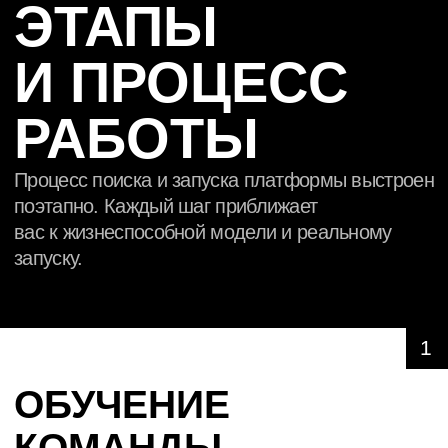
СОВМЕСТНАЯ
РАБОТА
Вовлекаем команду на всех этапах — от гипотез
до MVP. У вас не просто остаётся стратегия —
вы знаете, как её реализовать.
АЛЕКСЕЙ
ЕРЁМИН
Основатель Rocketmind,
Бизнес-дизайнер
БЫСТРОЕ
ПРОТОТИПИРОВАНИЕ