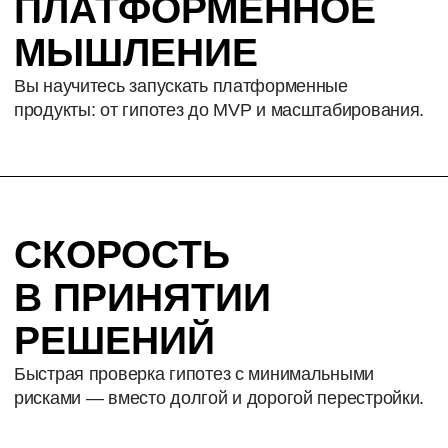
MVP И ЗАПУСК
Цель: создать прототип, привлечь первых
пользователей, подготовиться
к масштабированию.
СРОК: 12–16 НЕДЕЛЬ
5
МАСШТАБИРОВАНИЕ
И РОСТ
Цель: развить платформу, усилить сетевые
эффекты, увеличить клиентскую базу.
СРОК: 2−24 МЕСЯЦА
6
РАЗВИТИЕ