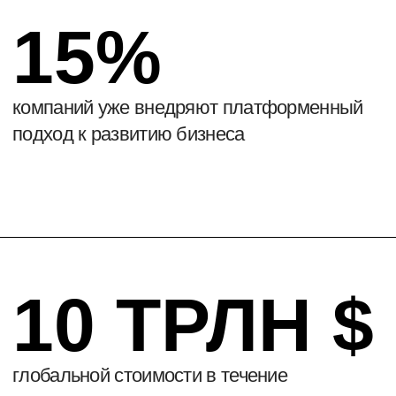
БИЗНЕС-МОДЕЛЬ
Это бизнес-модель, в которой компания
создаёт инфраструктуру для взаимодействия
сторонних участников и зарабатывает на этом.
Платформа помогает этим участникам
находить друг друга и обмениваться
ценностью.
Бизнес растёт не за счёт ресурсов, а за счёт
включения других игроков — пользователей,
партнёров, поставщиков. Чем их больше —
тем выше ценность для каждого.