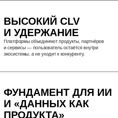
платформы — с метриками, этапами
и ресурсами.
УСТОЙЧИВОЕ
КОНКУРЕНТНОЕ
ПРЕИМУЩЕСТВО
Выстроите системный барьер для конкурентов
через сетевые эффекты и вовлечённость
участников.
ДОСТУП К ИИ-
АГЕНТАМ
ROCKETMIND
Помогают проверять гипотезы и усиливают
принятие решений.