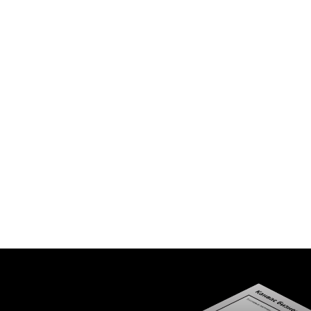
КУРС
Это простой и быстрый способ познакомиться с
подходом Rocketmind, который применялся в
100+ проектах для таких гигантов как Сбер,
Росатом, Газпромнефть.
За 2 часа вы узнаете, как с помощью этой
методологии запускают экосистемы, внедряют
ИИ и переосмысливают бизнес-модели.