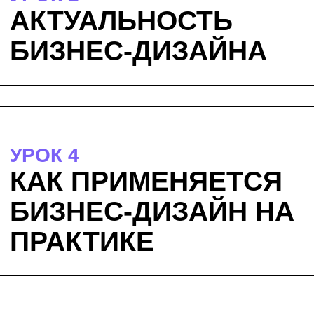
бренда Госуслуги с более чем 20-летним
опытом в IT.
Эксперт по цифровым бизнес-экосистемам,
представитель Platform Innovation Kit
в России.
Работал с Рамблер, Билайн, Мегафон,
Газпромбанк, ВТБ и МТС.
КЕЙСЫ
Примеры задач, которые мы решали для
клиентов