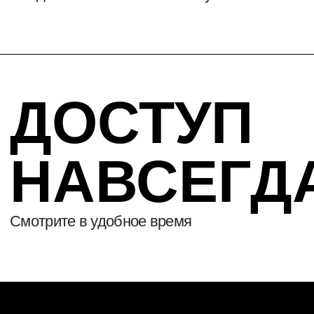
И ПОЧЕМУ
ОН ВАЖЕН
Ключевые элементы бизнес-дизайна,
примеры успешных компаний в России
и за рубежом.
КАК БИЗНЕС-ДИЗАЙН
ДЕЛАЕТ БИЗНЕС
КОНКУРЕНТОСПОСОБНЫМ
Преимущества бизнес-дизайна для
стратегических решений, трансформации
и создания устойчивых бизнес-моделей.
КАК БИЗНЕС-
ДИЗАЙН
УЛУЧШИТ ВАШУ