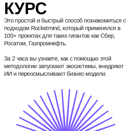
Rocketmind.
X5 GROUP
АКАДЕМ
ОЛЬГА
ЕЛЕНА У.
ДИРЕКТОР ДЕПАРТАМЕНТА
РУКОВОДИТЕЛ
МЕЖДУНАРОДНОГО ПРАВА
ОБРАЗОВАТЕЛ
И СОПРОВОЖДЕНИЯ
НАПРАВЛЕНИЯ
ПРОЕКТОВ
В ЭНЕРГЕТИЧ
Благодарим команду за проведение
Перед нами стоял
стратегической сессии юридического блока
продуктовый порт
в апреле 2025 года.
по каждому из к
деятельности ком
Отдельное спасибо Алексею лично
за технологичный подход, высокий уровень
Применение подх
организации и личную вовлечённость на всех
получить более 2
этапах подготовки и проведения мероприятия.
тестирования, за