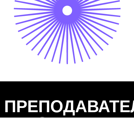
Очень понравилось, как вы помогли выстроить
мышление, но при
цели сессии и маршрут работы команд через
мыслить очень си
канвасы, а также тщательная предварительная
и объективно под
проработка и инструментарий.
идей.
Сессия прошла на драйве, в современной
Формат такой раб
и лёгкой манере. Мы особенно ценим вашу
максимальный эф
гибкость, командную работу
и синергии в раб
и клиентоориентированность — умение
мотивации и даль
слышать запросы, предлагать идеи
идеи в жизнь, чт
и направлять процесс так, чтобы решить
перед компанией 
задачи клиента.
СДЕЛАЙТЕ ПЕРВЫЙ