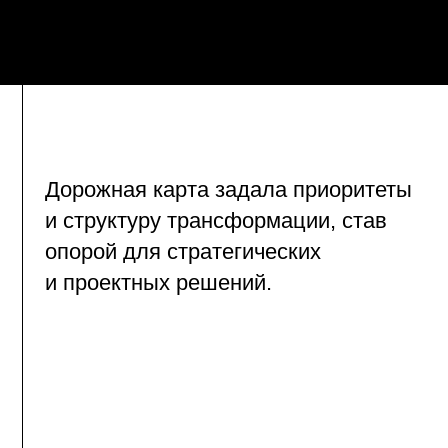
ная карта задала приоритеты
уктуру трансформации, став
й для стратегических
ектных решений.