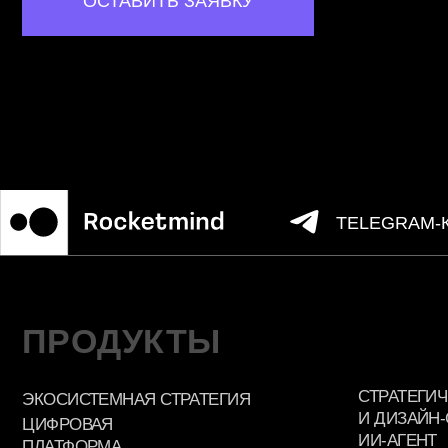
СТРАТЕГИЧЕСКИЕ
ЭКОСИСТЕМНАЯ СТРАТЕГИЯ
И ДИЗАЙН-СЕСС
ЦИФРОВАЯ
ИИ-АГЕНТ
ПЛАТФОРМА
ПО ТЕСТИРОВАН
В ВАШЕМ БИЗНЕСЕ
ГИПОТЕЗ
УМНАЯ АНАЛИТИКА
ПОЛУЧЕНИЕ СТАТ
ДЛЯ РАЗВИТИЯ БИЗНЕСА
РЕЗИДЕНТА СКО
ДИАГНОСТИКА ГОТОВНОСТИ
ДИАГНОСТИКА Г
КОМАНДЫ К ТРАНСФОРМАЦИИ
БИЗНЕСА К ТРА
ОРГАНИЗАЦИЯ
ИИЗАЦИЯ БИЗНЕ
ДИЗАЙН-СПРИНТОВ
© Все права защищены. Правообладателем товарного знака Rocketmind явл
«ДИДЖИТАЛ ПАРК КЭПИТАЛ ГРУПП» ОГРН 5117746066158, свидетельство 