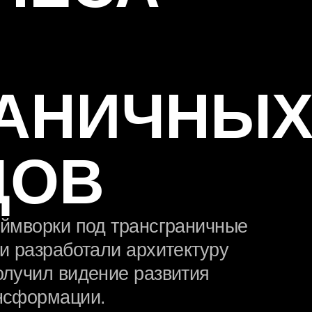
АНИЧНЫХ
ОВ
орки под трансграничные
зработали архитектуру
ил видение развития
рмации.