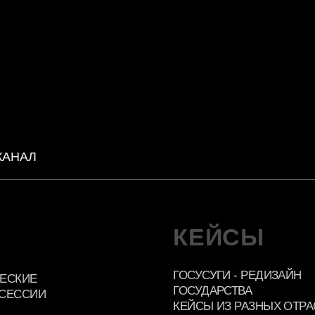
ГОСУСУГИ - РЕДИЗАЙН
ГОСУДАРСТВА
ИИ
КЕЙСЫ ИЗ РАЗНЫХ ОТРАСЛЕЙ
ОТЗЫВЫ
ИЮ БИЗНЕС-
УСА
ЛКОВО
ОТОВНОСТИ
НСФОРМАЦИИ
СА
яется ООО
№557425