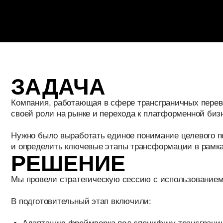
ЗАДАЧА
Компания, работающая в сфере трансграничных переводов, 
своей роли на рынке и перехода к платформенной бизнес-мо
Нужно было выработать единое понимание целевого позицион
и определить ключевые этапы трансформации в рамках доро
РЕШЕНИЕ
Мы провели стратегическую сессию с использованием методолог
В подготовительный этап включили:
Адаптацию фреймворка под специфику трансграничных ф
Анализ экосистемного окружения и определение ролей уч
Формирование гипотез ценности для разных сегментов по
Проектирование ключевых элементов бизнес-модели и сц
В ходе сессии участники команды:
Обсудили целевое позиционирование и стратегические о