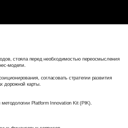
Дорож
стояла перед необходимостью переосмысления
и стр
дели.
опоро
ирования, согласовать стратегии развития
и про
жной карты.
ии Platform Innovation Kit (PIK).
инансовых сервисов.
астников платформы.
льзователей.
енариев масштабирования.
риентиры платформы.